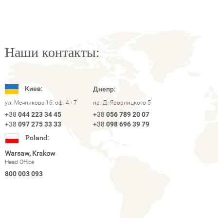
Наши контакты:
Киев:
Днепр:
ул. Мечникова 16, оф. 4 - 7
пр. Д. Яворницкого 5
+38
044 223 34 45
+38
056 789 20 07
+38
097 275 33 33
+38
098 696 39 79
Poland:
Warsaw, Krakow
Head Office
800 003 093