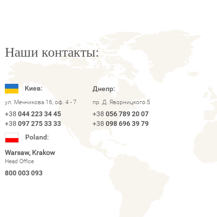
Наши контакты:
Киев:
Днепр:
ул. Мечникова 16, оф. 4 - 7
пр. Д. Яворницкого 5
+38
044 223 34 45
+38
056 789 20 07
+38
097 275 33 33
+38
098 696 39 79
Poland:
Warsaw, Krakow
Head Office
800 003 093