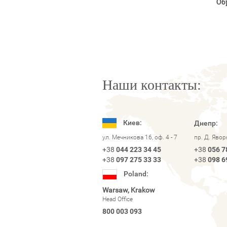
Об
Наши контакты:
Киев:
Днепр:
ул. Мечникова 16, оф. 4 - 7
пр. Д. Яво
+38
044 223 34 45
+38
056 7
+38
097 275 33 33
+38
098 6
Poland:
Warsaw, Krakow
Head Office
800 003 093