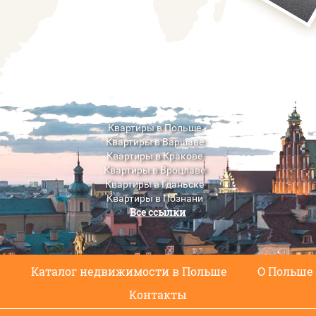
Квартиры в Польше
Квартиры в Варшаве
Квартиры в Кракове
Квартиры в Вроцлаве
Квартиры в Гданьске
Квартиры в Познани
Все ссылки
Квартиры в Люблине
с
Каталог недвижимости в Польше
О Польше
Контакты