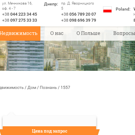
ул. Мечникова 16,
пр. Д. Яворницкого
Днепр:
оф. 4 - 7
5
Poland:
+38
044 223 34 45
+38
056 789 20 07
+38
097 275 33 33
+38
098 696 39 79
Недвижимость
О нас
О Польше
Вопрос
движимость
/
Дом
/
Познань
/
1557
Цена под запрос