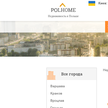
Киев:
Недвижимость в Польше
Не
Все города
Варшава
Краков
Вроцлав
Гданьск