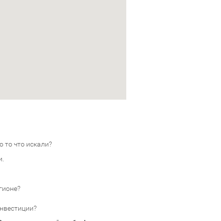
 то что искали?
и.
гионе?
инвестиции?