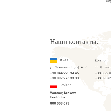
Об
Наши контакты:
Киев:
Днепр:
ул. Мечникова 16, оф. 4 - 7
пр. Д. Яво
+38
044 223 34 45
+38
056 7
+38
097 275 33 33
+38
098 6
Poland:
Warsaw, Krakow
Head Office
800 003 093