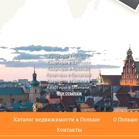
Квартиры в Польше
Квартиры в Варшаве
Квартиры в Кракове
Квартиры в Вроцлаве
Квартиры в Гданьске
Квартиры в Познани
Все ссылки
Квартиры в Люблине
с
Каталог недвижимости в Польше
О Польше
Контакты