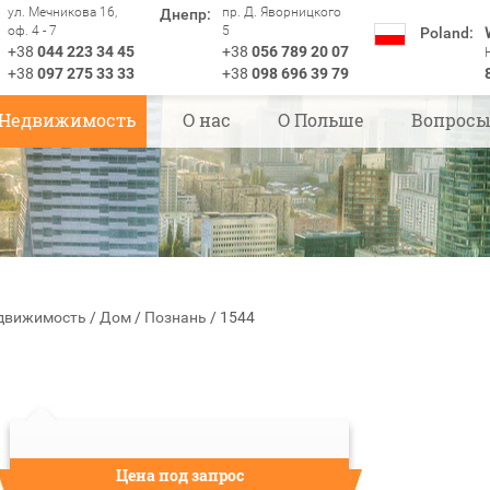
ул. Мечникова 16,
пр. Д. Яворницкого
Днепр:
оф. 4 - 7
5
Poland:
+38
044 223 34 45
+38
056 789 20 07
+38
097 275 33 33
+38
098 696 39 79
Недвижимость
О нас
О Польше
Вопрос
движимость
/
Дом
/
Познань
/
1544
Цена под запрос