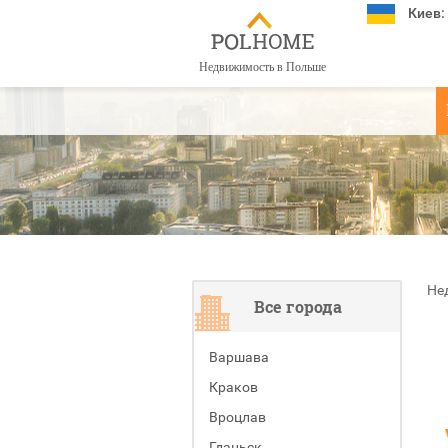
Киев:
Недвижимость в Польше
Не
Все города
Варшава
Краков
Вроцлав
Гданьск