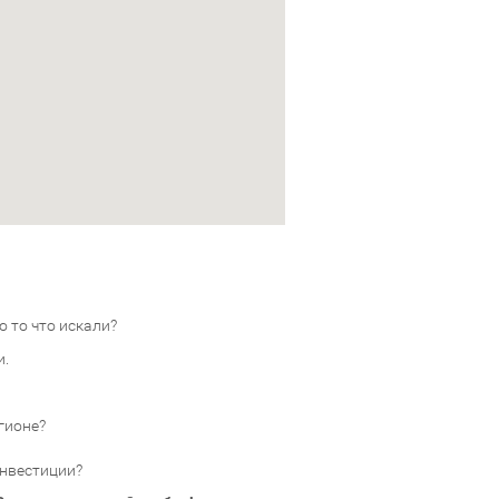
 то что искали?
и.
гионе?
инвестиции?