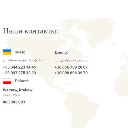
Наши контакты:
Киев:
Днепр:
ул. Мечникова 16, оф. 4 - 7
пр. Д. Яворницкого 5
+38
044 223 34 45
+38
056 789 20 07
+38
097 275 33 33
+38
098 696 39 79
Poland:
Warsaw, Krakow
Head Office
800 003 093