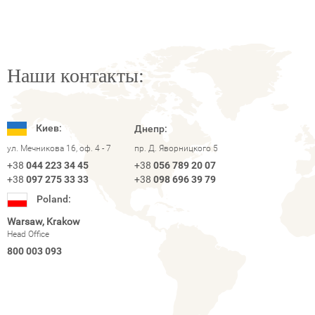
Наши контакты:
Киев:
Днепр:
ул. Мечникова 16, оф. 4 - 7
пр. Д. Яворницкого 5
+38
044 223 34 45
+38
056 789 20 07
+38
097 275 33 33
+38
098 696 39 79
Poland:
Warsaw, Krakow
Head Office
800 003 093