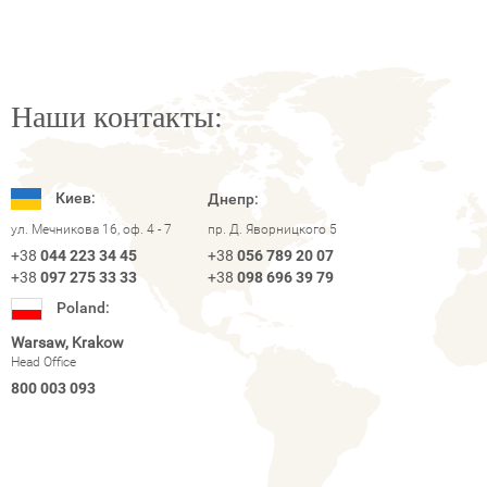
Наши контакты:
Киев:
Днепр:
ул. Мечникова 16, оф. 4 - 7
пр. Д. Яворницкого 5
+38
044 223 34 45
+38
056 789 20 07
+38
097 275 33 33
+38
098 696 39 79
Poland:
Warsaw, Krakow
Head Office
800 003 093