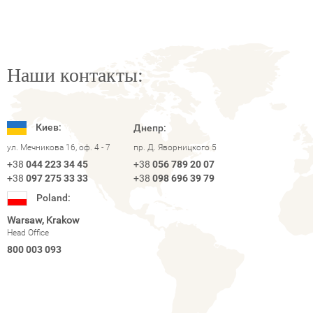
Наши контакты:
Киев:
Днепр:
ул. Мечникова 16, оф. 4 - 7
пр. Д. Яворницкого 5
+38
044 223 34 45
+38
056 789 20 07
+38
097 275 33 33
+38
098 696 39 79
Poland:
Warsaw, Krakow
Head Office
800 003 093