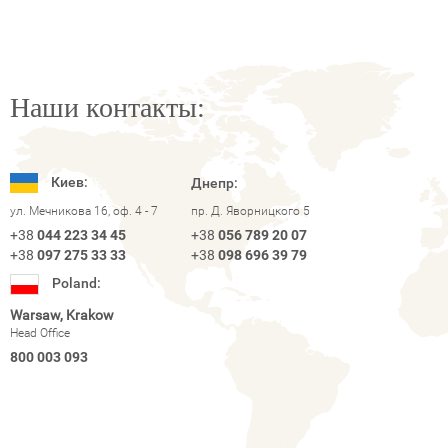
Наши контакты:
Киев:
Днепр:
ул. Мечникова 16, оф. 4 - 7
пр. Д. Яворницкого 5
+38
044 223 34 45
+38
056 789 20 07
+38
097 275 33 33
+38
098 696 39 79
Poland:
Warsaw, Krakow
Head Office
800 003 093