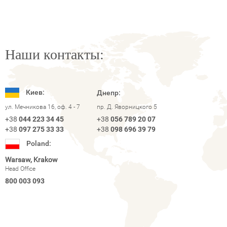
Наши контакты:
Киев:
Днепр:
ул. Мечникова 16, оф. 4 - 7
пр. Д. Яворницкого 5
+38
044 223 34 45
+38
056 789 20 07
+38
097 275 33 33
+38
098 696 39 79
Poland:
Warsaw, Krakow
Head Office
800 003 093