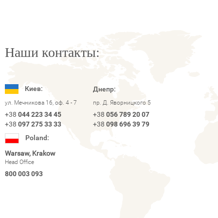
Наши контакты:
Киев:
Днепр:
ул. Мечникова 16, оф. 4 - 7
пр. Д. Яворницкого 5
+38
044 223 34 45
+38
056 789 20 07
+38
097 275 33 33
+38
098 696 39 79
Poland:
Warsaw, Krakow
Head Office
800 003 093