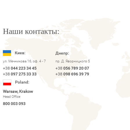
Наши контакты:
Киев:
Днепр:
ул. Мечникова 16, оф. 4 - 7
пр. Д. Яворницкого 5
+38
044 223 34 45
+38
056 789 20 07
+38
097 275 33 33
+38
098 696 39 79
Poland:
Warsaw, Krakow
Head Office
800 003 093