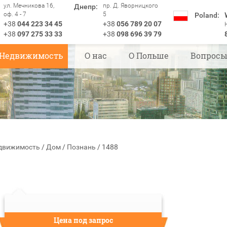
ул. Мечникова 16,
пр. Д. Яворницкого
Днепр:
оф. 4 - 7
5
Poland:
+38
044 223 34 45
+38
056 789 20 07
+38
097 275 33 33
+38
098 696 39 79
Недвижимость
О нас
О Польше
Вопрос
движимость
/
Дом
/
Познань
/
1488
Цена под запрос