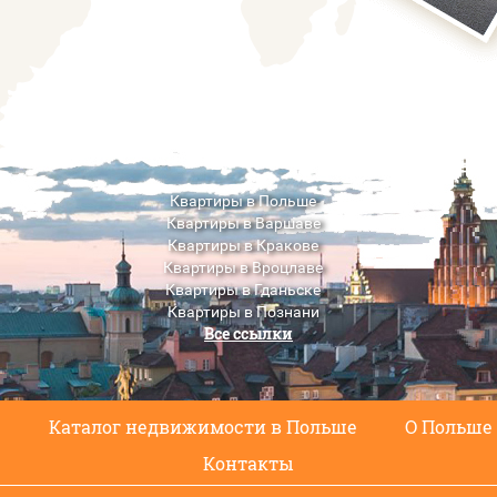
Квартиры в Польше
Квартиры в Варшаве
Квартиры в Кракове
Квартиры в Вроцлаве
Квартиры в Гданьске
Квартиры в Познани
Все ссылки
Квартиры в Люблине
с
Каталог недвижимости в Польше
О Польше
Контакты