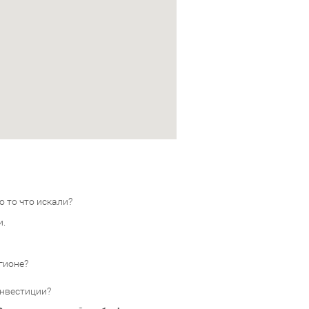
 то что искали?
и.
гионе?
инвестиции?