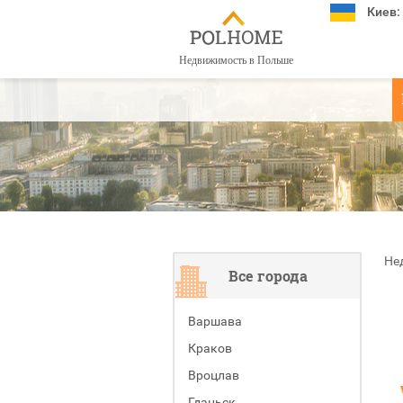
Киев:
Недвижимость в Польше
Не
Все города
Варшава
Краков
Вроцлав
Гданьск