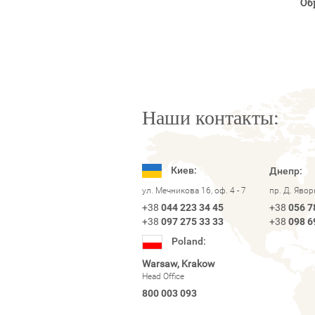
Об
Наши контакты:
Киев:
Днепр:
ул. Мечникова 16, оф. 4 - 7
пр. Д. Яво
+38
044 223 34 45
+38
056 7
+38
097 275 33 33
+38
098 6
Poland:
Warsaw, Krakow
Head Office
800 003 093