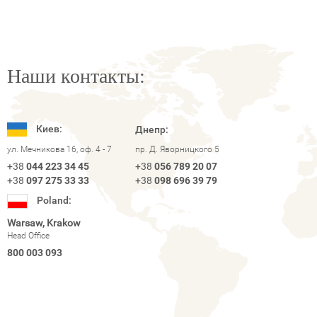
Наши контакты:
Киев:
Днепр:
ул. Мечникова 16, оф. 4 - 7
пр. Д. Яворницкого 5
+38
044 223 34 45
+38
056 789 20 07
+38
097 275 33 33
+38
098 696 39 79
Poland:
Warsaw, Krakow
Head Office
800 003 093