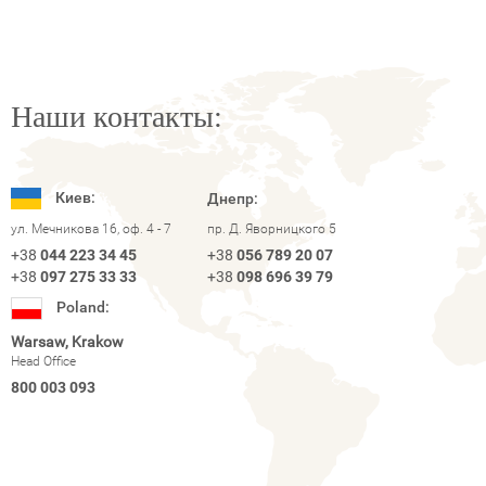
Наши контакты:
Киев:
Днепр:
ул. Мечникова 16, оф. 4 - 7
пр. Д. Яворницкого 5
+38
044 223 34 45
+38
056 789 20 07
+38
097 275 33 33
+38
098 696 39 79
Poland:
Warsaw, Krakow
Head Office
800 003 093