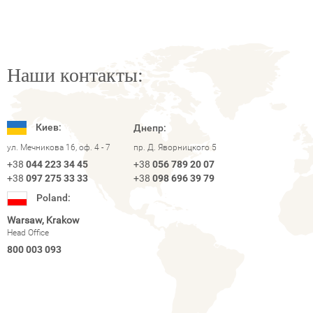
Наши контакты:
Киев:
Днепр:
ул. Мечникова 16, оф. 4 - 7
пр. Д. Яворницкого 5
+38
044 223 34 45
+38
056 789 20 07
+38
097 275 33 33
+38
098 696 39 79
Poland:
Warsaw, Krakow
Head Office
800 003 093