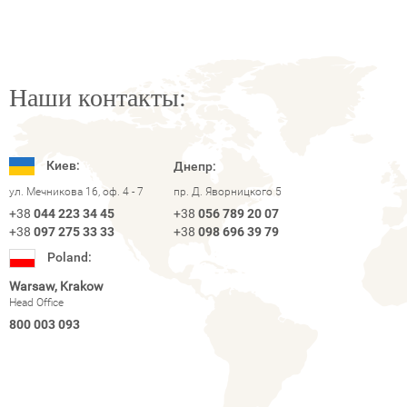
Наши контакты:
Киев:
Днепр:
ул. Мечникова 16, оф. 4 - 7
пр. Д. Яворницкого 5
+38
044 223 34 45
+38
056 789 20 07
+38
097 275 33 33
+38
098 696 39 79
Poland:
Warsaw, Krakow
Head Office
800 003 093