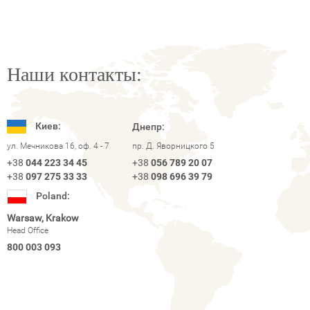
Наши контакты:
Киев:
Днепр:
ул. Мечникова 16, оф. 4 - 7
пр. Д. Яворницкого 5
+38
044 223 34 45
+38
056 789 20 07
+38
097 275 33 33
+38
098 696 39 79
Poland:
Warsaw, Krakow
Head Office
800 003 093