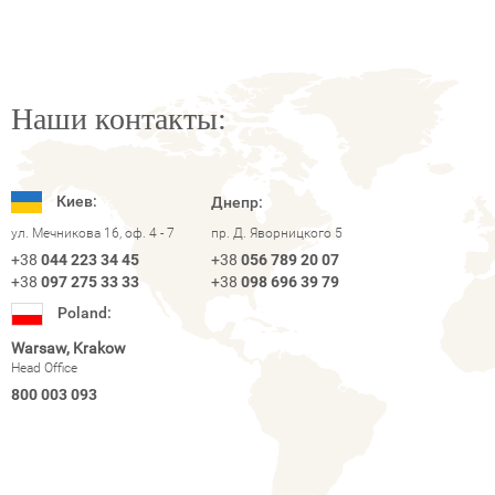
Наши контакты:
Киев:
Днепр:
ул. Мечникова 16, оф. 4 - 7
пр. Д. Яворницкого 5
+38
044 223 34 45
+38
056 789 20 07
+38
097 275 33 33
+38
098 696 39 79
Poland:
Warsaw, Krakow
Head Office
800 003 093