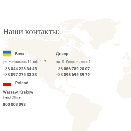
Наши контакты:
Киев:
Днепр:
ул. Мечникова 16, оф. 4 - 7
пр. Д. Яворницкого 5
+38
044 223 34 45
+38
056 789 20 07
+38
097 275 33 33
+38
098 696 39 79
Poland:
Warsaw, Krakow
Head Office
800 003 093