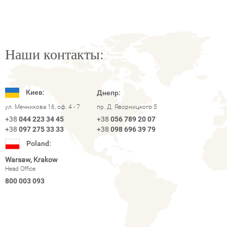
Наши контакты:
Киев:
Днепр:
ул. Мечникова 16, оф. 4 - 7
пр. Д. Яворницкого 5
+38
044 223 34 45
+38
056 789 20 07
+38
097 275 33 33
+38
098 696 39 79
Poland:
Warsaw, Krakow
Head Office
800 003 093