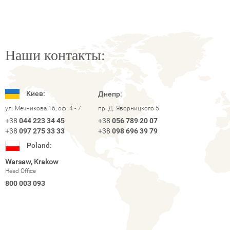
Наши контакты:
Киев:
Днепр:
ул. Мечникова 16, оф. 4 - 7
пр. Д. Яворницкого 5
+38
044 223 34 45
+38
056 789 20 07
+38
097 275 33 33
+38
098 696 39 79
Poland:
Warsaw, Krakow
Head Office
800 003 093