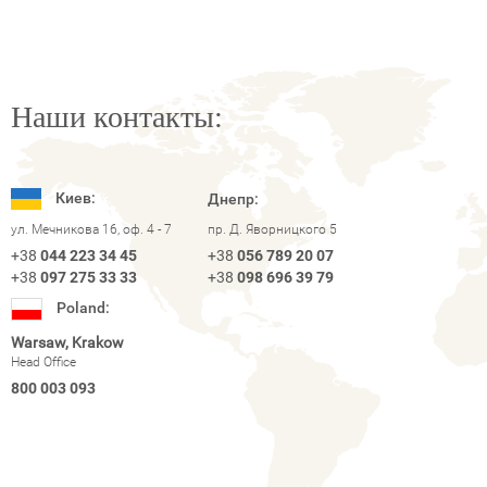
Наши контакты:
Киев:
Днепр:
ул. Мечникова 16, оф. 4 - 7
пр. Д. Яворницкого 5
+38
044 223 34 45
+38
056 789 20 07
+38
097 275 33 33
+38
098 696 39 79
Poland:
Warsaw, Krakow
Head Office
800 003 093