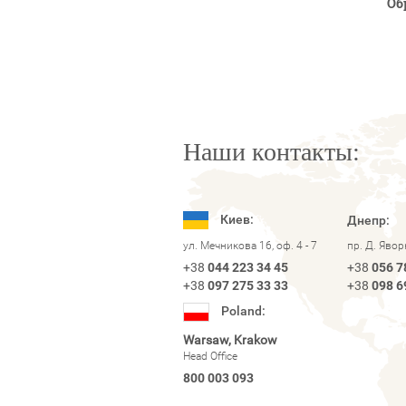
Об
Наши контакты:
Киев:
Днепр:
ул. Мечникова 16, оф. 4 - 7
пр. Д. Яво
+38
044 223 34 45
+38
056 7
+38
097 275 33 33
+38
098 6
Poland:
Warsaw, Krakow
Head Office
800 003 093