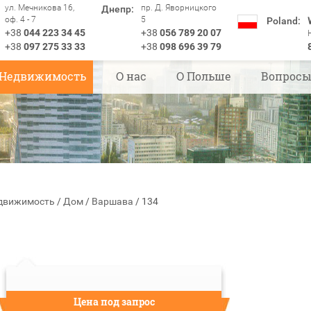
ул. Мечникова 16,
пр. Д. Яворницкого
Днепр:
оф. 4 - 7
5
Poland:
+38
044 223 34 45
+38
056 789 20 07
+38
097 275 33 33
+38
098 696 39 79
Недвижимость
О нас
О Польше
Вопрос
движимость
/
Дом
/
Варшава
/
134
Цена под запрос