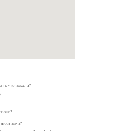
 то что искали?
и.
гионе?
инвестиции?