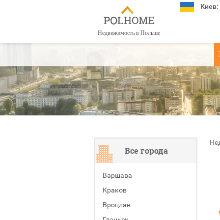
Киев:
Недвижимость в Польше
Не
Все города
Варшава
Краков
Вроцлав
Гданьск