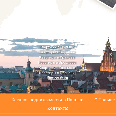
Квартиры в Польше
Квартиры в Варшаве
Квартиры в Кракове
Квартиры в Вроцлаве
Квартиры в Гданьске
Квартиры в Познани
Все ссылки
Квартиры в Люблине
с
Каталог недвижимости в Польше
О Польше
Контакты