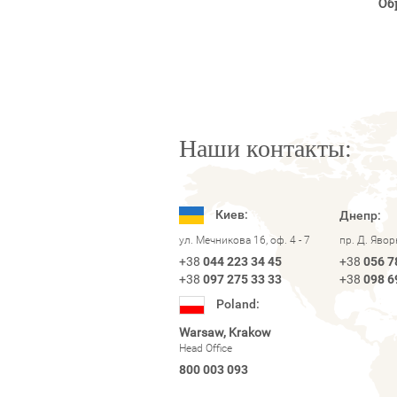
Об
Наши контакты:
Киев:
Днепр:
ул. Мечникова 16, оф. 4 - 7
пр. Д. Яво
+38
044 223 34 45
+38
056 7
+38
097 275 33 33
+38
098 6
Poland:
Warsaw, Krakow
Head Office
800 003 093