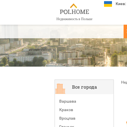
Киев:
Недвижимость в Польше
Не
Все города
Варшава
Краков
Вроцлав
Гданьск