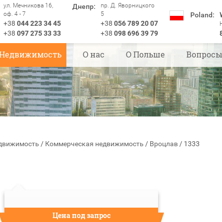
ул. Мечникова 16,
пр. Д. Яворницкого
Днепр:
оф. 4 - 7
5
Poland:
+38
044 223 34 45
+38
056 789 20 07
+38
097 275 33 33
+38
098 696 39 79
Недвижимость
О нас
О Польше
Вопрос
движимость
/
Коммерческая недвижимость
/
Вроцлав
/
1333
Цена под запрос