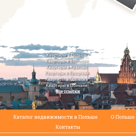
Квартиры в Польше
Квартиры в Варшаве
Квартиры в Кракове
Квартиры в Вроцлаве
Квартиры в Гданьске
Квартиры в Познани
Все ссылки
Квартиры в Люблине
с
Каталог недвижимости в Польше
О Польше
Контакты