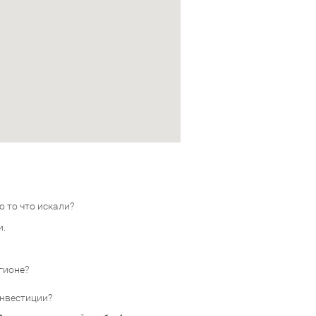
 то что искали?
и.
гионе?
инвестиции?