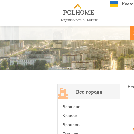
Киев:
Недвижимость в Польше
Не
Все города
Варшава
Краков
Вроцлав
Гданьск