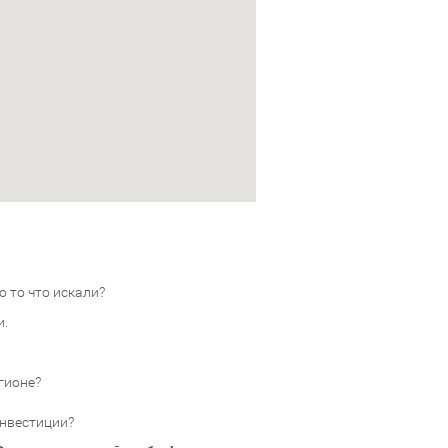
 то что искали?
и.
гионе?
инвестиции?