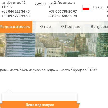
ул. Мечникова 16,
пр. Д. Яворницкого
Днепр:
оф. 4 - 7
5
Poland:
+38
044 223 34 45
+38
056 789 20 07
+38
097 275 33 33
+38
098 696 39 79
Недвижимость
О нас
О Польше
Вопрос
движимость
/
Коммерческая недвижимость
/
Вроцлав
/
1332
Цена под запрос