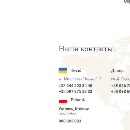
Об
Наши контакты:
Киев:
Днепр:
ул. Мечникова 16, оф. 4 - 7
пр. Д. Яво
+38
044 223 34 45
+38
056 7
+38
097 275 33 33
+38
098 6
Poland:
Warsaw, Krakow
Head Office
800 003 093