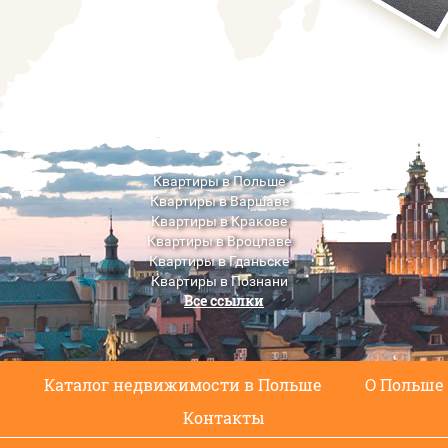
Квартиры в Польше
Квартиры в Варшаве
Квартиры в Кракове
Квартиры в Вроцлаве
Квартиры в Гданьске
Квартиры в Познани
Все ссылки
Квартиры в Люблине
с
Каталог недвижимости в Польше
О Польше
Контакты