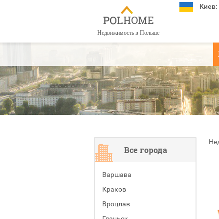
Киев:
Недвижимость в Польше
Не
Все города
Варшава
Краков
Вроцлав
Гданьск