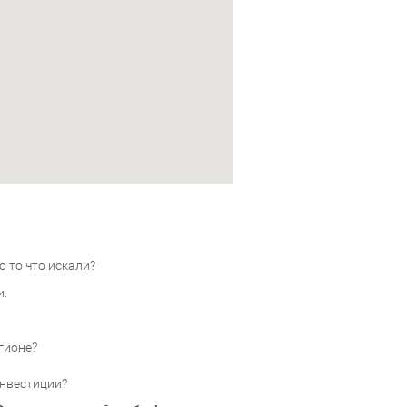
 то что искали?
и.
гионе?
инвестиции?