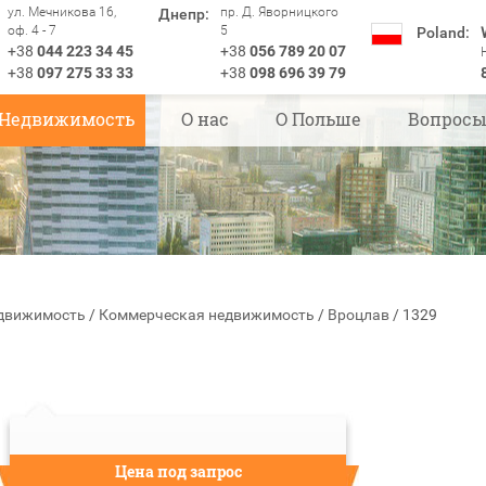
ул. Мечникова 16,
пр. Д. Яворницкого
Днепр:
оф. 4 - 7
5
Poland:
+38
044 223 34 45
+38
056 789 20 07
+38
097 275 33 33
+38
098 696 39 79
Недвижимость
О нас
О Польше
Вопрос
движимость
/
Коммерческая недвижимость
/
Вроцлав
/
1329
Цена под запрос