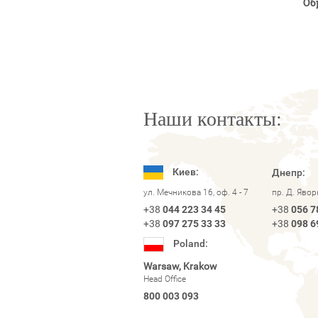
Об
Наши контакты:
Киев:
Днепр:
ул. Мечникова 16, оф. 4 - 7
пр. Д. Яво
+38
044 223 34 45
+38
056 7
+38
097 275 33 33
+38
098 6
Poland:
Warsaw, Krakow
Head Office
800 003 093