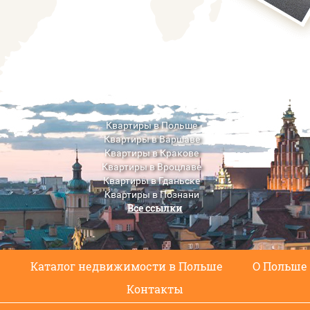
Квартиры в Польше
Квартиры в Варшаве
Квартиры в Кракове
Квартиры в Вроцлаве
Квартиры в Гданьске
Квартиры в Познани
Все ссылки
Квартиры в Люблине
с
Каталог недвижимости в Польше
О Польше
Контакты