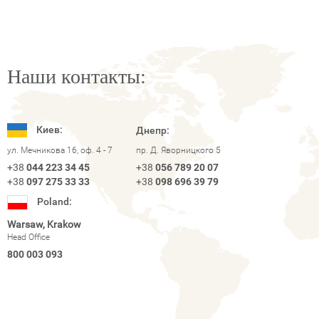
Наши контакты:
Киев:
Днепр:
ул. Мечникова 16, оф. 4 - 7
пр. Д. Яворницкого 5
+38
044 223 34 45
+38
056 789 20 07
+38
097 275 33 33
+38
098 696 39 79
Poland:
Warsaw, Krakow
Head Office
800 003 093