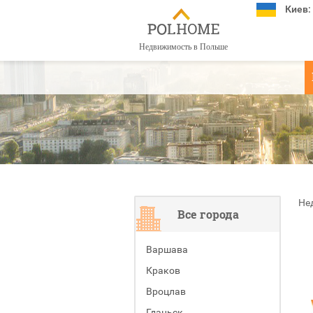
Киев:
Недвижимость в Польше
Не
Все города
Варшава
Краков
Вроцлав
Гданьск