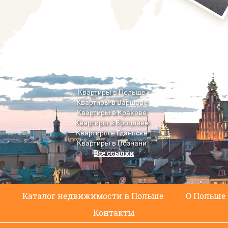
Квартиры в Польше
Квартиры в Варшаве
Квартиры в Кракове
Квартиры в Вроцлаве
Квартиры в Гданьске
Квартиры в Познани
Все ссылки
Квартиры в Люблине
с
Каталог недвижимости в Польше
О Польше
Контакты