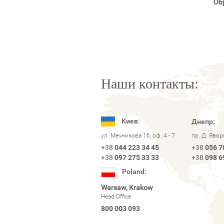
Об
Наши контакты:
Киев:
Днепр:
ул. Мечникова 16, оф. 4 - 7
пр. Д. Яво
+38
044 223 34 45
+38
056 7
+38
097 275 33 33
+38
098 6
Poland:
Warsaw, Krakow
Head Office
800 003 093