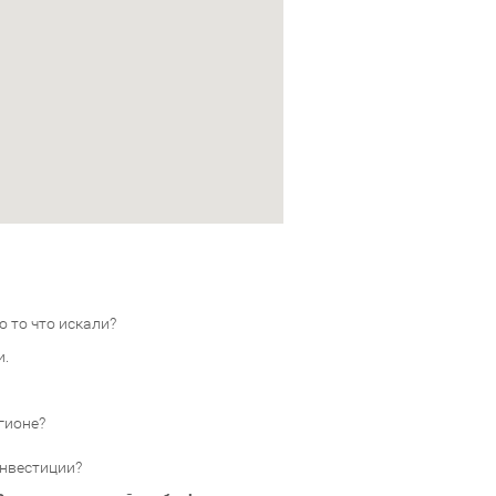
 то что искали?
и.
гионе?
инвестиции?