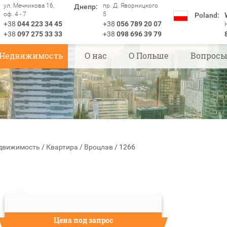
ул. Мечникова 16,
пр. Д. Яворницкого
Днепр:
оф. 4 - 7
5
Poland:
+38
044 223 34 45
+38
056 789 20 07
+38
097 275 33 33
+38
098 696 39 79
Недвижимость
О нас
О Польше
Вопрос
движимость
/
Квартира
/
Вроцлав
/
1266
Цена под запрос