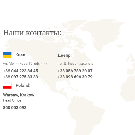
Наши контакты:
Киев:
Днепр:
ул. Мечникова 16, оф. 4 - 7
пр. Д. Яворницкого 5
+38
044 223 34 45
+38
056 789 20 07
+38
097 275 33 33
+38
098 696 39 79
Poland:
Warsaw, Krakow
Head Office
800 003 093