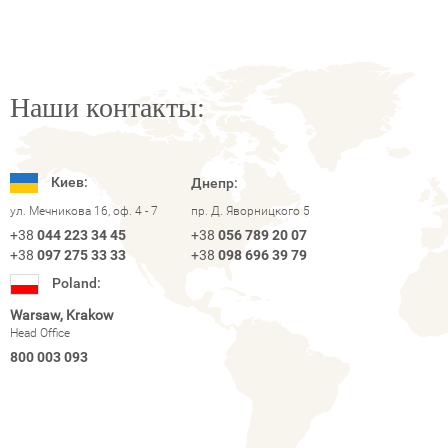
Наши контакты:
Киев:
Днепр:
ул. Мечникова 16, оф. 4 - 7
пр. Д. Яворницкого 5
+38
044 223 34 45
+38
056 789 20 07
+38
097 275 33 33
+38
098 696 39 79
Poland:
Warsaw, Krakow
Head Office
800 003 093