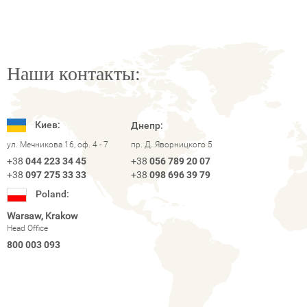
Наши контакты:
Киев:
Днепр:
ул. Мечникова 16, оф. 4 - 7
пр. Д. Яворницкого 5
+38
044 223 34 45
+38
056 789 20 07
+38
097 275 33 33
+38
098 696 39 79
Poland:
Warsaw, Krakow
Head Office
800 003 093