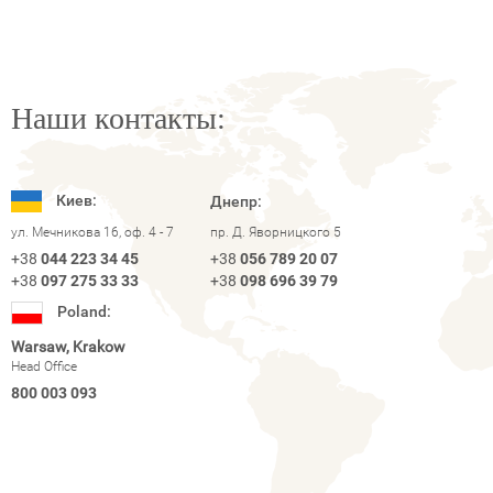
Наши контакты:
Киев:
Днепр:
ул. Мечникова 16, оф. 4 - 7
пр. Д. Яворницкого 5
+38
044 223 34 45
+38
056 789 20 07
+38
097 275 33 33
+38
098 696 39 79
Poland:
Warsaw, Krakow
Head Office
800 003 093