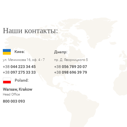
Наши контакты:
Киев:
Днепр:
ул. Мечникова 16, оф. 4 - 7
пр. Д. Яворницкого 5
+38
044 223 34 45
+38
056 789 20 07
+38
097 275 33 33
+38
098 696 39 79
Poland:
Warsaw, Krakow
Head Office
800 003 093