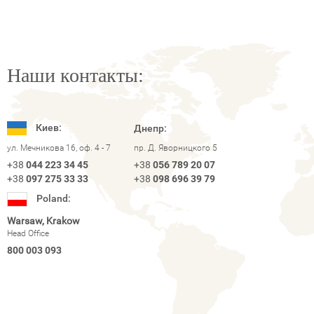
Наши контакты:
Киев:
Днепр:
ул. Мечникова 16, оф. 4 - 7
пр. Д. Яворницкого 5
+38
044 223 34 45
+38
056 789 20 07
+38
097 275 33 33
+38
098 696 39 79
Poland:
Warsaw, Krakow
Head Office
800 003 093