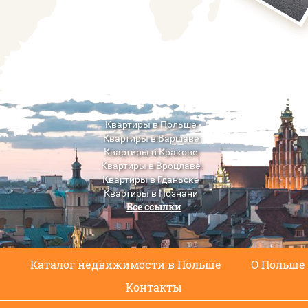
Квартиры в Польше
Квартиры в Варшаве
Квартиры в Кракове
Квартиры в Вроцлаве
Квартиры в Гданьске
Квартиры в Познани
Все ссылки
Квартиры в Люблине
с
Каталог недвижимости в Польше
О Польше
Контакты