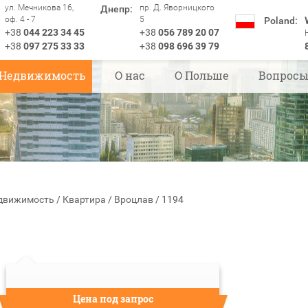
ул. Мечникова 16,
пр. Д. Яворницкого
Днепр:
оф. 4 - 7
5
Poland:
+38
044 223 34 45
+38
056 789 20 07
+38
097 275 33 33
+38
098 696 39 79
Недвижимость
О нас
О Польше
Вопрос
движимость
/
Квартира
/
Вроцлав
/
1194
Цена под запрос