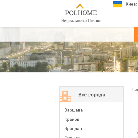
Киев:
Недвижимость в Польше
Не
Все города
Варшава
Краков
Вроцлав
Гданьск