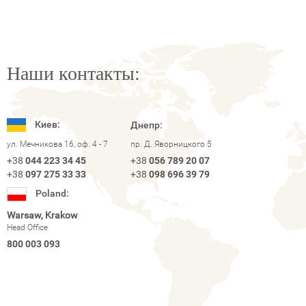
Наши контакты:
Киев:
Днепр:
ул. Мечникова 16, оф. 4 - 7
пр. Д. Яворницкого 5
+38
044 223 34 45
+38
056 789 20 07
+38
097 275 33 33
+38
098 696 39 79
Poland:
Warsaw, Krakow
Head Office
800 003 093