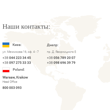
Наши контакты:
Киев:
Днепр:
ул. Мечникова 16, оф. 4 - 7
пр. Д. Яворницкого 5
+38
044 223 34 45
+38
056 789 20 07
+38
097 275 33 33
+38
098 696 39 79
Poland:
Warsaw, Krakow
Head Office
800 003 093