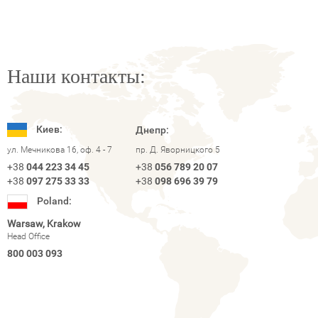
Наши контакты:
Киев:
Днепр:
ул. Мечникова 16, оф. 4 - 7
пр. Д. Яворницкого 5
+38
044 223 34 45
+38
056 789 20 07
+38
097 275 33 33
+38
098 696 39 79
Poland:
Warsaw, Krakow
Head Office
800 003 093