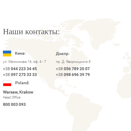
Наши контакты:
Киев:
Днепр:
ул. Мечникова 16, оф. 4 - 7
пр. Д. Яворницкого 5
+38
044 223 34 45
+38
056 789 20 07
+38
097 275 33 33
+38
098 696 39 79
Poland:
Warsaw, Krakow
Head Office
800 003 093