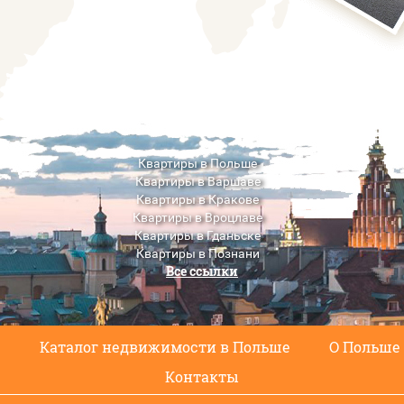
Квартиры в Польше
Квартиры в Варшаве
Квартиры в Кракове
Квартиры в Вроцлаве
Квартиры в Гданьске
Квартиры в Познани
Все ссылки
Квартиры в Люблине
с
Каталог недвижимости в Польше
О Польше
Контакты