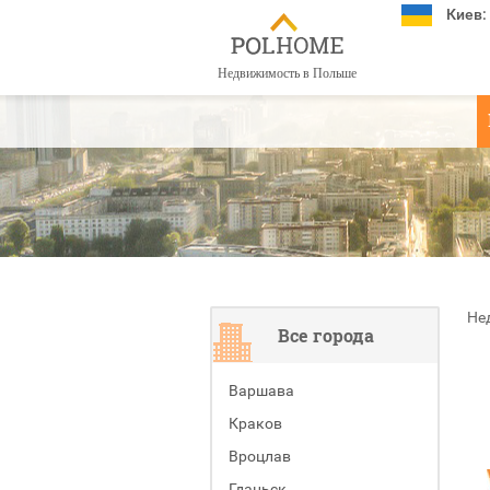
Киев:
Недвижимость в Польше
Не
Все города
Варшава
Краков
Вроцлав
Гданьск