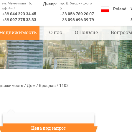
ул. Мечникова 16,
пр. Д. Яворницкого
Днепр:
оф. 4 - 7
5
Poland:
+38
044 223 34 45
+38
056 789 20 07
+38
097 275 33 33
+38
098 696 39 79
Недвижимость
О нас
О Польше
Вопрос
движимость
/
Дом
/
Вроцлав
/
1103
Цена под запрос