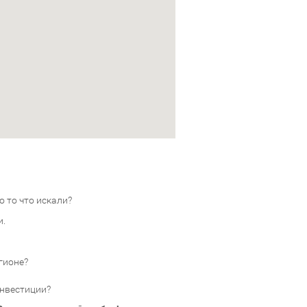
 то что искали?
и.
гионе?
инвестиции?