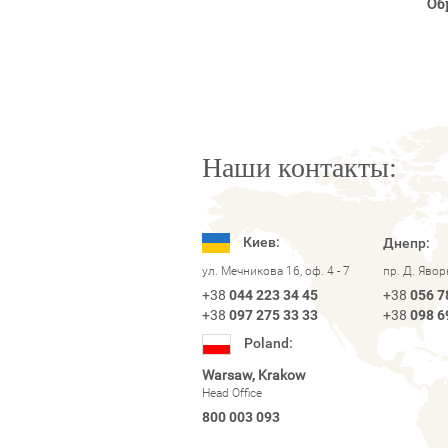
Об
Наши контакты:
Киев:
Днепр:
ул. Мечникова 16, оф. 4 - 7
пр. Д. Яво
+38
044 223 34 45
+38
056 7
+38
097 275 33 33
+38
098 6
Poland:
Warsaw, Krakow
Head Office
800 003 093