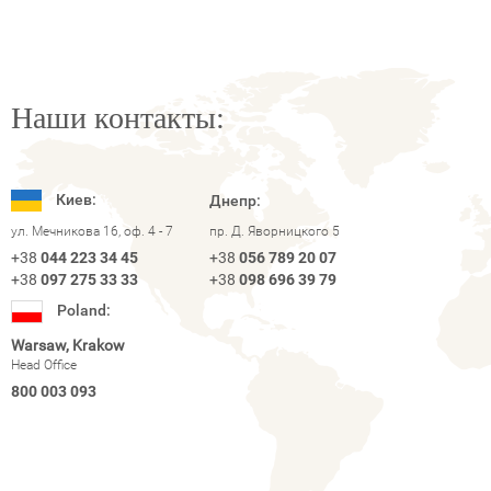
Наши контакты:
Киев:
Днепр:
ул. Мечникова 16, оф. 4 - 7
пр. Д. Яворницкого 5
+38
044 223 34 45
+38
056 789 20 07
+38
097 275 33 33
+38
098 696 39 79
Poland:
Warsaw, Krakow
Head Office
800 003 093