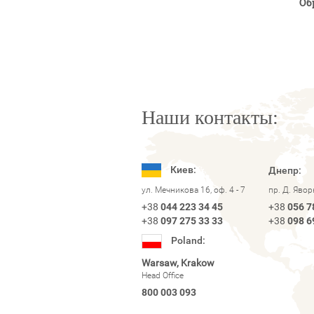
Об
Наши контакты:
Киев:
Днепр:
ул. Мечникова 16, оф. 4 - 7
пр. Д. Яво
+38
044 223 34 45
+38
056 7
+38
097 275 33 33
+38
098 6
Poland:
Warsaw, Krakow
Head Office
800 003 093