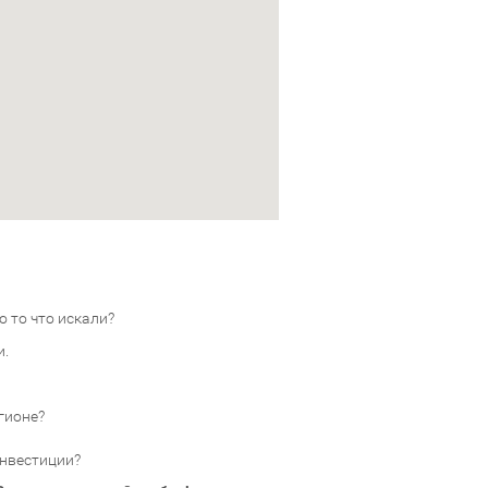
 то что искали?
и.
гионе?
инвестиции?