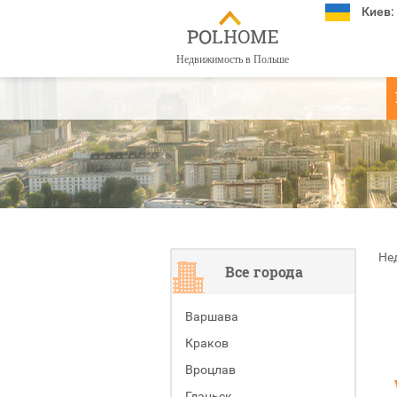
Киев:
Недвижимость в Польше
Не
Все города
Варшава
Краков
Вроцлав
Гданьск