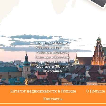
Квартиры в Польше
Квартиры в Варшаве
Квартиры в Кракове
Квартиры в Вроцлаве
Квартиры в Гданьске
Квартиры в Познани
Все ссылки
Квартиры в Люблине
с
Каталог недвижимости в Польше
О Польше
Контакты