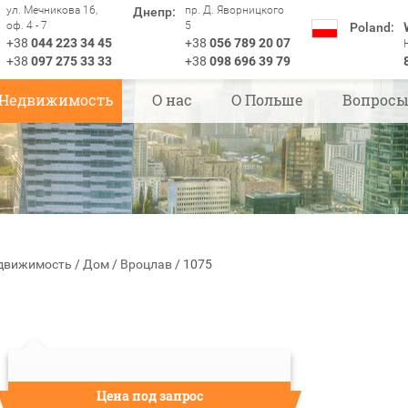
ул. Мечникова 16,
пр. Д. Яворницкого
Днепр:
оф. 4 - 7
5
Poland:
+38
044 223 34 45
+38
056 789 20 07
+38
097 275 33 33
+38
098 696 39 79
Недвижимость
О нас
О Польше
Вопрос
движимость
/
Дом
/
Вроцлав
/
1075
Цена под запрос