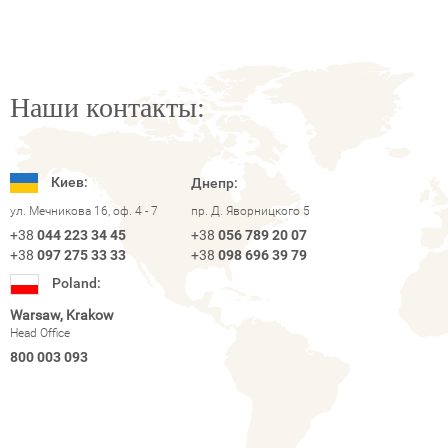
Наши контакты:
Киев:
Днепр:
ул. Мечникова 16, оф. 4 - 7
пр. Д. Яворницкого 5
+38
044 223 34 45
+38
056 789 20 07
+38
097 275 33 33
+38
098 696 39 79
Poland:
Warsaw, Krakow
Head Office
800 003 093