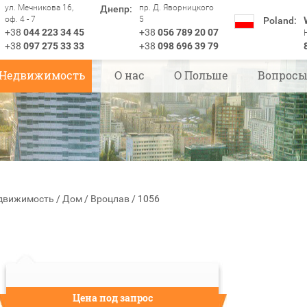
ул. Мечникова 16,
пр. Д. Яворницкого
Днепр:
оф. 4 - 7
5
Poland:
+38
044 223 34 45
+38
056 789 20 07
+38
097 275 33 33
+38
098 696 39 79
Недвижимость
О нас
О Польше
Вопрос
движимость
/
Дом
/
Вроцлав
/
1056
Цена под запрос