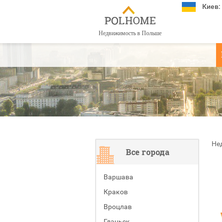
Киев:
Недвижимость в Польше
Не
Все города
Варшава
Краков
Вроцлав
Гданьск