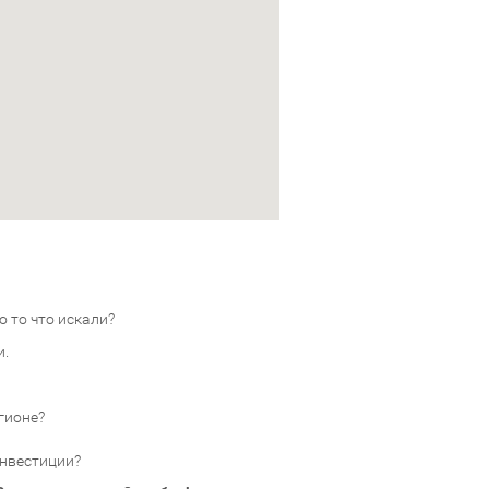
 то что искали?
и.
гионе?
инвестиции?