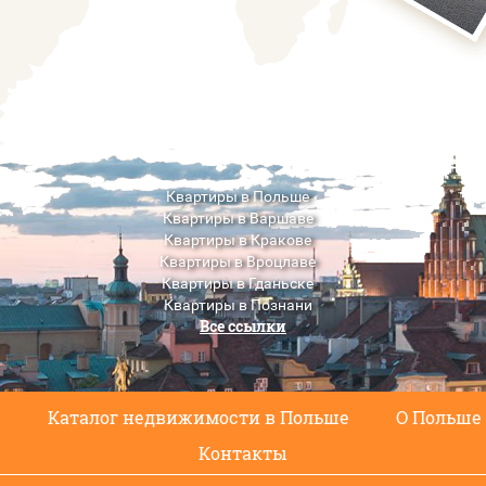
Квартиры в Польше
Квартиры в Варшаве
Квартиры в Кракове
Квартиры в Вроцлаве
Квартиры в Гданьске
Квартиры в Познани
Все ссылки
Квартиры в Люблине
с
Каталог недвижимости в Польше
О Польше
Контакты