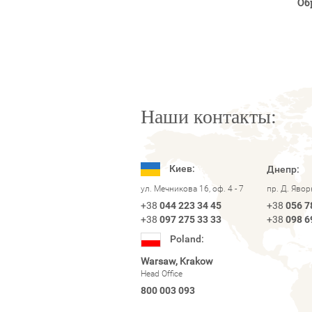
Об
Наши контакты:
Киев:
Днепр:
ул. Мечникова 16, оф. 4 - 7
пр. Д. Яво
+38
044 223 34 45
+38
056 7
+38
097 275 33 33
+38
098 6
Poland:
Warsaw, Krakow
Head Office
800 003 093