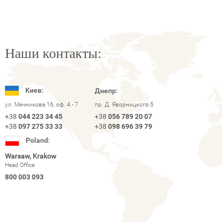
Наши контакты:
Киев:
Днепр:
ул. Мечникова 16, оф. 4 - 7
пр. Д. Яворницкого 5
+38
044 223 34 45
+38
056 789 20 07
+38
097 275 33 33
+38
098 696 39 79
Poland:
Warsaw, Krakow
Head Office
800 003 093