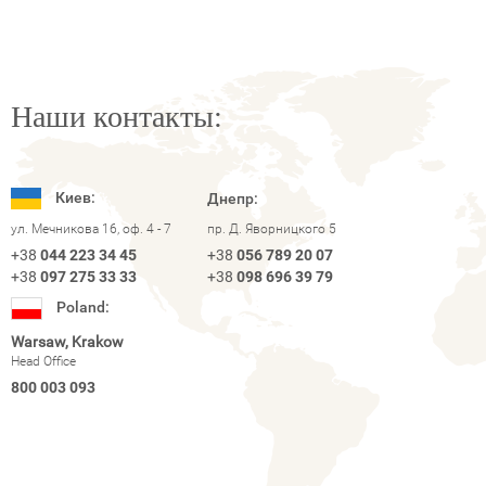
Наши контакты:
Киев:
Днепр:
ул. Мечникова 16, оф. 4 - 7
пр. Д. Яворницкого 5
+38
044 223 34 45
+38
056 789 20 07
+38
097 275 33 33
+38
098 696 39 79
Poland:
Warsaw, Krakow
Head Office
800 003 093