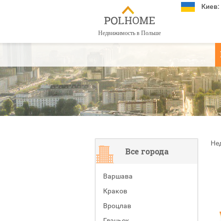
Киев:
Недвижимость в Польше
Не
Все города
Варшава
Краков
Вроцлав
Гданьск