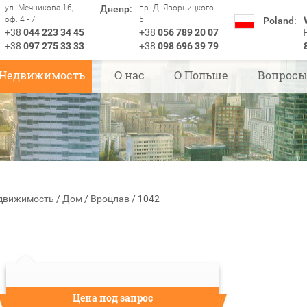
ул. Мечникова 16,
пр. Д. Яворницкого
Днепр:
оф. 4 - 7
5
Poland:
+38
044 223 34 45
+38
056 789 20 07
+38
097 275 33 33
+38
098 696 39 79
Недвижимость
О нас
О Польше
Вопрос
движимость
/
Дом
/
Вроцлав
/
1042
Цена под запрос