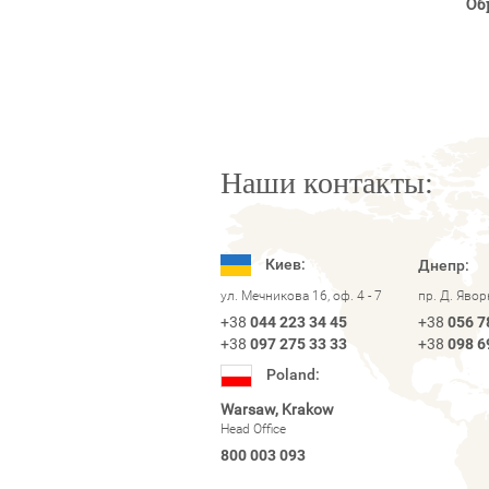
Об
Наши контакты:
Киев:
Днепр:
ул. Мечникова 16, оф. 4 - 7
пр. Д. Яво
+38
044 223 34 45
+38
056 7
+38
097 275 33 33
+38
098 6
Poland:
Warsaw, Krakow
Head Office
800 003 093