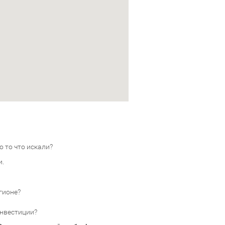
 то что искали?
и.
гионе?
инвестиции?