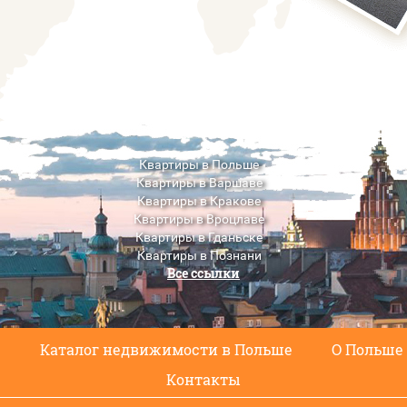
Квартиры в Польше
Квартиры в Варшаве
Квартиры в Кракове
Квартиры в Вроцлаве
Квартиры в Гданьске
Квартиры в Познани
Все ссылки
Квартиры в Люблине
с
Каталог недвижимости в Польше
О Польше
Контакты