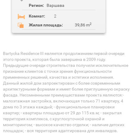
Регион:
Варшава
Комнат:
2
2
Жилая площадь:
39,86 m
Bartycka Residence III является продолжением первой очереди
этого проекта, которая была завершена в 2009 году.
Предыдущие очереди строительства получили исключительное
признание клиентов с точки зрения функциональности
примененных решений, качества и эстетики исполнения.
Данный жилой дом запроектирован с более современными
архитектурными формами и имеет более приглушенную окраску
фасада. Несомненными преимуществами проекта являются:-
малоэтажная застройка, включающая только 71 квартиру, 4
дома по 3 этажа каждый; - функциональные планировки
квартир; - квартиры площадью от 29 до 115 кв.м; - закрытая
территория комплекса, с круглосуточной охраной и
мониторингом; - высокое качество отделки; - наличие детских
площадок; - вся территория адаптирована для инвалидов.