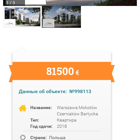
1 / 3
81500
€
Данные об объекте:
№998113
Название:
Warszawa Mokotów
Czerniaków Bartycka
Тип:
Квартира
Год сдачи:
2018
Cтрана:
Польша